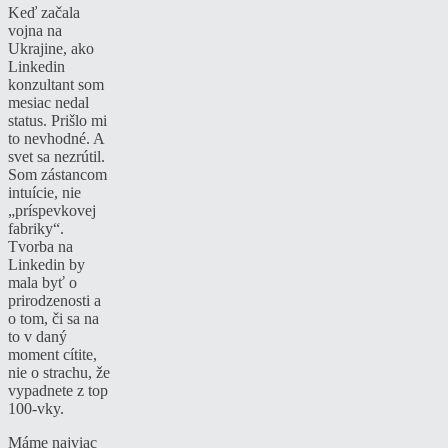
Keď začala
vojna na
Ukrajine, ako
Linkedin
konzultant som
mesiac nedal
status. Prišlo mi
to nevhodné. A
svet sa nezrútil.
Som zástancom
intuície, nie
„príspevkovej
fabriky“.
Tvorba na
Linkedin by
mala byť o
prirodzenosti a
o tom, či sa na
to v daný
moment cítite,
nie o strachu, že
vypadnete z top
100-vky.
Máme najviac