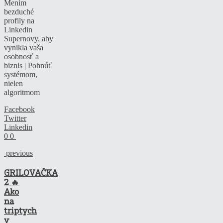
Mením
bezduché
profily na
Linkedin
Supernovy, aby
vynikla vaša
osobnosť a
biznis | Pohnúť
systémom,
nielen
algoritmom
Facebook
Twitter
Linkedin
0
0
previous
GRILOVAČKA
2 🔥
Ako
na
triptych
v