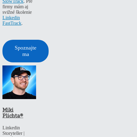
SlowTrack
. Pre
firmy mám aj
svižné školenie
Linkedin
FastTrack
.
Spoznajte
ma
Miki
Plichta®
Linkedin
Storyteller |