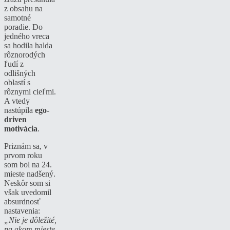
z obsahu na
samotné
poradie. Do
jedného vreca
sa hodila halda
rôznorodých
ľudí z
odlišných
oblastí s
rôznymi cieľmi.
A vtedy
nastúpila
ego-
driven
motivácia
.
Priznám sa, v
prvom roku
som bol na 24.
mieste nadšený.
Neskôr som si
však uvedomil
absurdnosť
nastavenia:
„Nie je dôležité,
na akom mieste