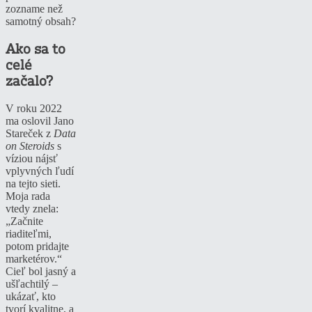
zozname než
samotný obsah?
Ako sa to
celé
začalo?
V roku 2022
ma oslovil Jano
Stareček z
Data
on Steroids
s
víziou nájsť
vplyvných ľudí
na tejto sieti.
Moja rada
vtedy znela:
„Začnite
riaditeľmi,
potom pridajte
marketérov.“
Cieľ bol jasný a
ušľachtilý –
ukázať, kto
tvorí kvalitne, a