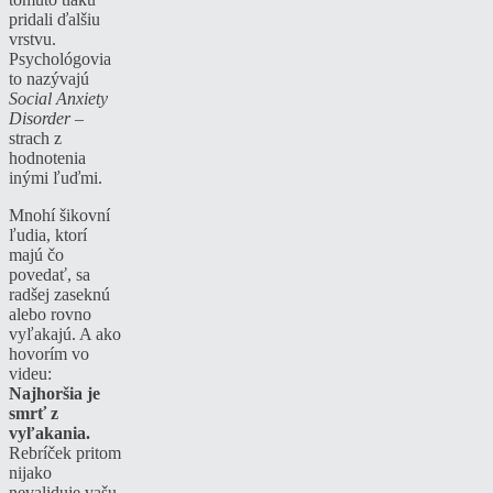
pridali ďalšiu
vrstvu.
Psychológovia
to nazývajú
Social Anxiety
Disorder
–
strach z
hodnotenia
inými ľuďmi.
Mnohí šikovní
ľudia, ktorí
majú čo
povedať, sa
radšej zaseknú
alebo rovno
vyľakajú. A ako
hovorím vo
videu:
Najhoršia je
smrť z
vyľakania.
Rebríček pritom
nijako
nevaliduje vašu