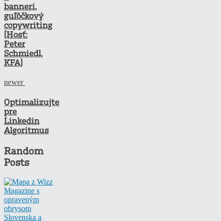
banneri,
guľôčkový
copywriting
(Hosť:
Peter
Schmiedl,
KFA)
newer
Optimalizujte
pre
Linkedin
Algoritmus
Random
Posts