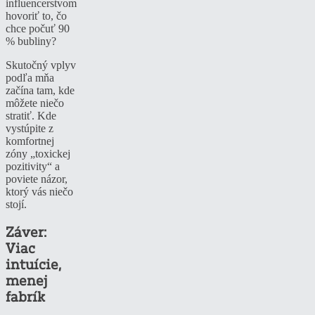
influencerstvom
hovoriť to, čo
chce počuť 90
% bubliny?
Skutočný vplyv
podľa mňa
začína tam, kde
môžete niečo
stratiť. Kde
vystúpite z
komfortnej
zóny „toxickej
pozitivity“ a
poviete názor,
ktorý vás niečo
stojí.
Záver:
Viac
intuície,
menej
fabrík