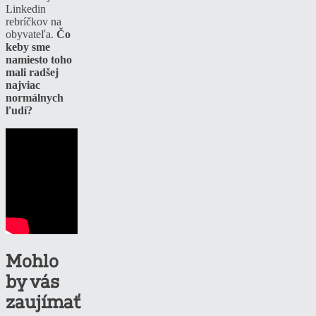
Linkedin
rebríčkov na
obyvateľa.
Čo
keby sme
namiesto toho
mali radšej
najviac
normálnych
ľudí?
Mohlo
by vás
zaujímať