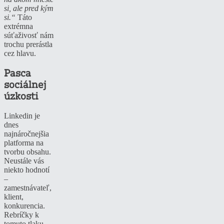
si, ale pred kým
si.“
Táto
extrémna
súťaživosť nám
trochu prerástla
cez hlavu.
Pasca
sociálnej
úzkosti
Linkedin je
dnes
najnáročnejšia
platforma na
tvorbu obsahu.
Neustále vás
niekto hodnotí
–
zamestnávateľ,
klient,
konkurencia.
Rebríčky k
tomuto tlaku