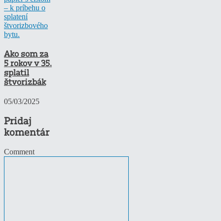
Ako som za
5 rokov v 35.
splatil
štvorizbák
05/03/2025
Pridaj
komentár
Comment