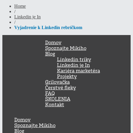
Home
/
Linkedin je In
/
Vyjadrenie k Linkedin rebríčkom
Domov
Spoznajte Mikiho
Blog
Linkedin triky
Linkedin je In
Kariéra marketéra
Projekty
Grilovačka
Čerstvé fleky
FAQ
ŠKOLENIA
Kontakt
Domov
Spoznajte Mikiho
Blog