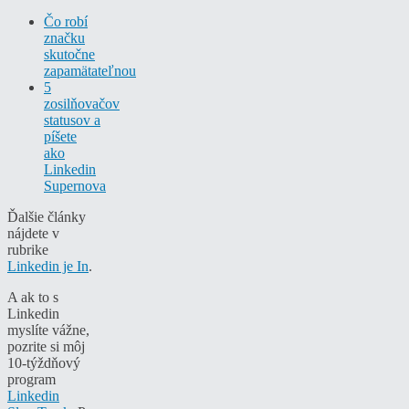
Čo robí
značku
skutočne
zapamätateľnou
5
zosilňovačov
statusov a
píšete
ako
Linkedin
Supernova
Ďalšie články
nájdete v
rubrike
Linkedin je In
.
A ak to s
Linkedin
myslíte vážne,
pozrite si môj
10-týždňový
program
Linkedin