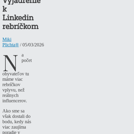
Vyjadrenie
k
Linkedin
rebríčkom
Miki
Plichta®
/ 05/03/2026
N
a
počet
obyvateľov tu
máme viac
rebríčkov
vplyvu, než
reálnych
influencerov.
Ako sme sa
však dostali do
bodu, kedy nás
viac zaujíma
poradie v