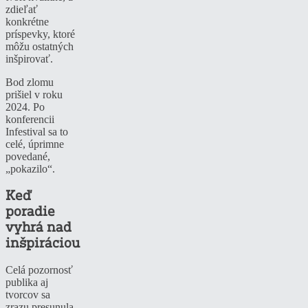
zdieľať
konkrétne
príspevky, ktoré
môžu ostatných
inšpirovať.
Bod zlomu
prišiel v roku
2024. Po
konferencii
Infestival sa to
celé, úprimne
povedané,
„pokazilo“.
Keď
poradie
vyhrá nad
inšpiráciou
Celá pozornosť
publika aj
tvorcov sa
zrazu presunula