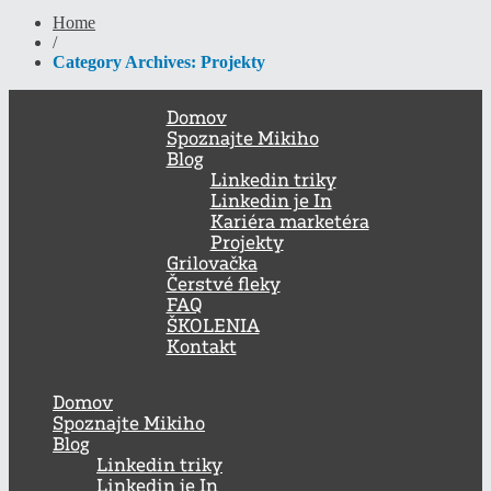
Home
/
Category Archives: Projekty
Domov
Spoznajte Mikiho
Blog
Linkedin triky
Linkedin je In
Kariéra marketéra
Projekty
Grilovačka
Čerstvé fleky
FAQ
ŠKOLENIA
Kontakt
Domov
Spoznajte Mikiho
Blog
Linkedin triky
Linkedin je In