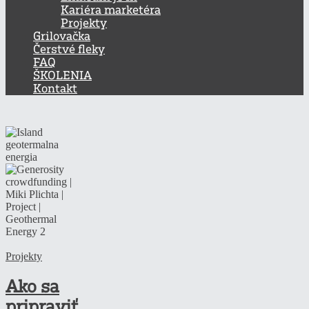
Kariéra marketéra
Projekty
Grilovačka
Čerstvé fleky
FAQ
ŠKOLENIA
Kontakt
Projekty
Ako sa
pripraviť