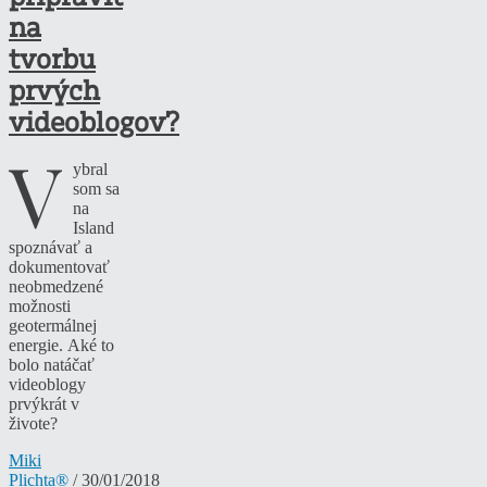
na
tvorbu
prvých
videoblogov?
V
ybral
som sa
na
Island
spoznávať a
dokumentovať
neobmedzené
možnosti
geotermálnej
energie. Aké to
bolo natáčať
videoblogy
prvýkrát v
živote?
Miki
Plichta®
/ 30/01/2018