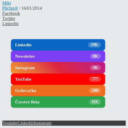
Miki
Plichta®
/ 16/01/2014
Facebook
Twitter
Linkedin
Linkedin
29K
Newsletter
8K
Instagram
4K
YouTube
777
Grilovačka
100
Čerstvé fleky
€€€
Youtube
Linkedin
Instagram
in