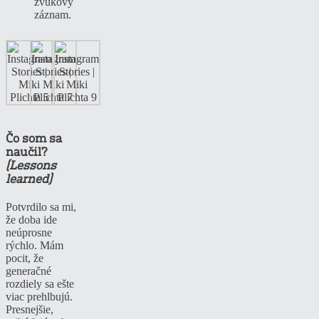
zvukový
záznam.
Čo som sa
naučil?
(Lessons
learned)
Potvrdilo sa mi,
že doba ide
neúprosne
rýchlo. Mám
pocit, že
generačné
rozdiely sa ešte
viac prehlbujú.
Presnejšie,