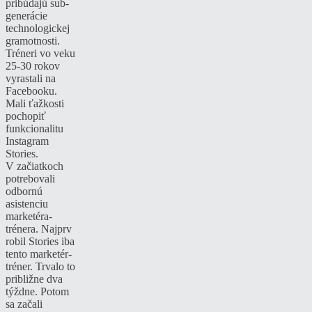
pribúdajú sub-
generácie
technologickej
gramotnosti.
Tréneri vo veku
25-30 rokov
vyrastali na
Facebooku.
Mali ťažkosti
pochopiť
funkcionalitu
Instagram
Stories.
V začiatkoch
potrebovali
odbornú
asistenciu
marketéra-
trénera. Najprv
robil Stories iba
tento marketér-
tréner. Trvalo to
približne dva
týždne. Potom
sa začali