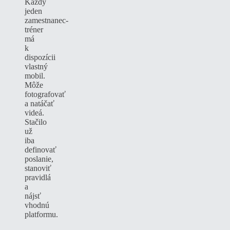
Každý
jeden
zamestnanec-
tréner
má
k
dispozícii
vlastný
mobil.
Môže
fotografovať
a natáčať
videá.
Stačilo
už
iba
definovať
poslanie,
stanoviť
pravidlá
a
nájsť
vhodnú
platformu.