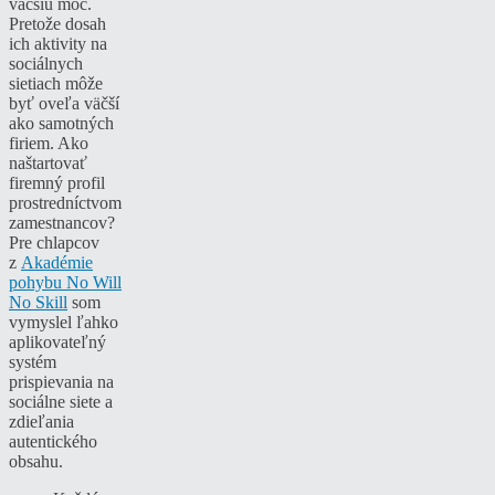
väčšiu moc.
Pretože dosah
ich aktivity na
sociálnych
sietiach môže
byť oveľa väčší
ako samotných
firiem. Ako
naštartovať
firemný profil
prostredníctvom
zamestnancov?
Pre chlapcov
z
Akadémie
pohybu No Will
No Skill
som
vymyslel ľahko
aplikovateľný
systém
prispievania na
sociálne siete a
zdieľania
autentického
obsahu.