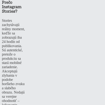
Prečo
Instagram
Stories?
Stories
zachytávajú
reálny moment,
keďže sa
zobrazujú iba
24 hodín od
publikovania.
Sú autentické,
pretože o
produkciu sa
stará mobilné
zariadenie.
Akceptujú
zlyhania v
podobe
horšieho zvuku
a slabého
obrazu. Nedajú
sa verejne
ohodnotiť –
lajkovanie,