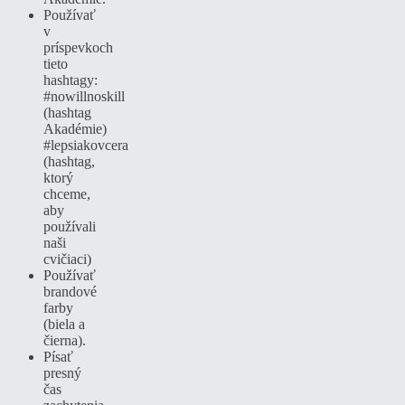
Používať
v
príspevkoch
tieto
hashtagy:
#nowillnoskill
(hashtag
Akadémie)
#lepsiakovcera
(hashtag,
ktorý
chceme,
aby
používali
naši
cvičiaci)
Používať
brandové
farby
(biela a
čierna).
Písať
presný
čas