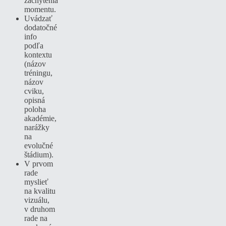
zachytenia
momentu.
Uvádzať
dodatočné
info
podľa
kontextu
(názov
tréningu,
názov
cviku,
opisná
poloha
akadémie,
narážky
na
evolučné
štádium).
V prvom
rade
myslieť
na kvalitu
vizuálu,
v druhom
rade na