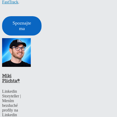
FastTrack
.
Spoznajte
ma
Miki
Plichta®
Linkedin
Storyteller |
Mením
bezduché
profily na
Linkedin