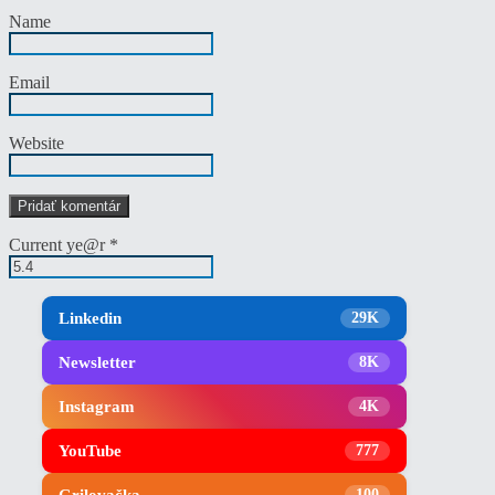
Name
Email
Website
Current ye@r
*
Linkedin
29K
Newsletter
8K
Instagram
4K
YouTube
777
Grilovačka
100