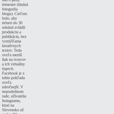
trimester (titulná
fotografia
blogu). Cieľom
bolo, aby
tréneri do 30
sekúnd zvládli
produkciu a
publikáciu, bez
vymýšľania
kreatívnych
textov. Teda
oveľa menší
tlak na tvorcov
a ich virtuálny
úspech.
Facebook je z
tohto pohľadu
oveľa
náročnejší. V
neposlednom
rade, užívatelia
Instagramu,
ktorí na
Slovensku už