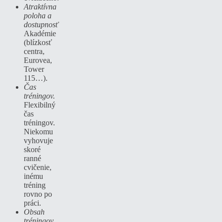
Atraktívna
poloha a
dostupnosť
Akadémie
(blízkosť
centra,
Eurovea,
Tower
115…).
Čas
tréningov.
Flexibilný
čas
tréningov.
Niekomu
vyhovuje
skoré
ranné
cvičenie,
inému
tréning
rovno po
práci.
Obsah
tréningov.