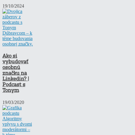
19/10/2024
Ako si
vybudovať
osobnú
značku na
Linkedin? |
Podcast s
Tonym
19/03/2020