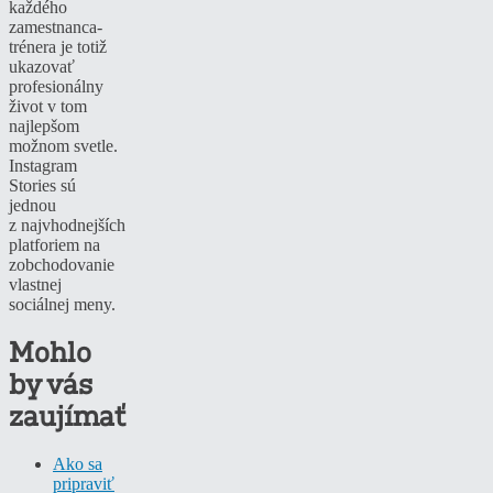
každého
zamestnanca-
trénera je totiž
ukazovať
profesionálny
život v tom
najlepšom
možnom svetle.
Instagram
Stories sú
jednou
z najvhodnejších
platforiem na
zobchodovanie
vlastnej
sociálnej meny.
Mohlo
by vás
zaujímať
Ako sa
pripraviť