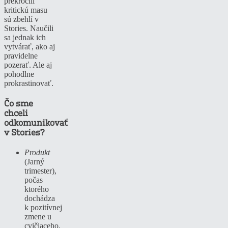
prekročili
kritickú masu
sú zbehlí v
Stories. Naučili
sa jednak ich
vytvárať, ako aj
pravidelne
pozerať. Ale aj
pohodlne
prokrastinovať.
Čo sme
chceli
odkomunikovať
v Stories?
Produkt
(Jarný
trimester),
počas
ktorého
dochádza
k pozitívnej
zmene u
cvičiaceho.