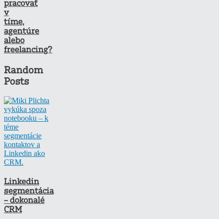
pracovať
v
tíme,
agentúre
alebo
freelancing?
Random
Posts
Linkedin
segmentácia
– dokonalé
CRM