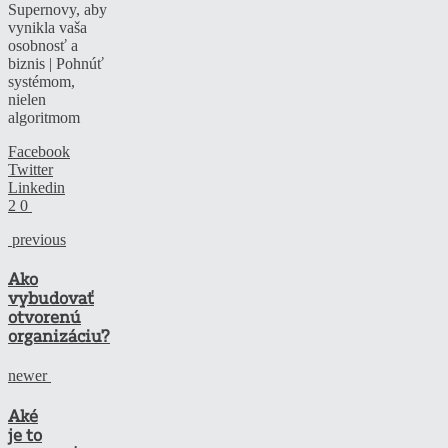
Supernovy, aby
vynikla vaša
osobnosť a
biznis | Pohnúť
systémom,
nielen
algoritmom
Facebook
Twitter
Linkedin
2
0
previous
Ako
vybudovať
otvorenú
organizáciu?
newer
Aké
je to