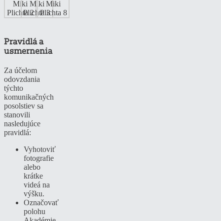
Pravidlá a
usmernenia
Za účelom
odovzdania
týchto
komunikačných
posolstiev sa
stanovili
nasledujúce
pravidlá:
Vyhotoviť
fotografie
alebo
krátke
videá na
výšku.
Označovať
polohu
Akadémie.