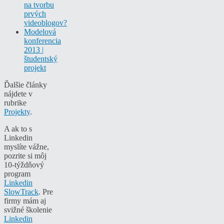
na tvorbu
prvých
videoblogov?
Modelová
konferencia
2013 |
študentský
projekt
Ďalšie články
nájdete v
rubrike
Projekty
.
A ak to s
Linkedin
myslíte vážne,
pozrite si môj
10-týždňový
program
Linkedin
SlowTrack
. Pre
firmy mám aj
svižné školenie
Linkedin