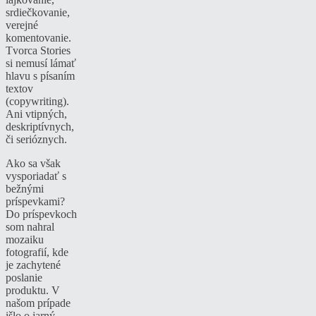
srdiečkovanie,
verejné
komentovanie.
Tvorca Stories
si nemusí lámať
hlavu s písaním
textov
(copywriting).
Ani vtipných,
deskriptívnych,
či serióznych.
Ako sa však
vysporiadať s
bežnými
príspevkami?
Do príspevkoch
som nahral
mozaiku
fotografií, kde
je zachytené
poslanie
produktu. V
našom prípade
išlo o jarný