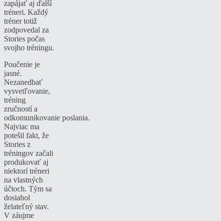
zapájať aj ďalší
tréneri. Každý
tréner totiž
zodpovedal za
Stories počas
svojho tréningu.
Poučenie je
jasné.
Nezanedbať
vysvetľovanie,
tréning
zručností a
odkomunikovanie poslania.
Najviac ma
potešil fakt, že
Stories z
tréningov začali
produkovať aj
niektorí tréneri
na vlastných
účtoch. Tým sa
dosiahol
želateľný stav.
V záujme