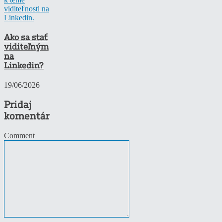
Ako sa stať
viditeľným
na
Linkedin?
19/06/2026
Pridaj
komentár
Comment